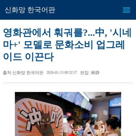
신화망 한국어판
영화관에서 훠궈를?...中, '시네
마+' 모델로 문화소비 업그레
이드 이끈다
출처:신화망 한국어판
2026-01-13 08:32:37
편집: 林静