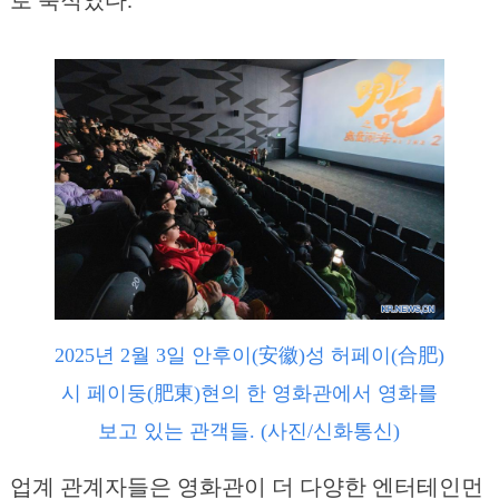
로 북적였다.
2025년 2월 3일 안후이(安徽)성 허페이(合肥)
시 페이둥(肥東)현의 한 영화관에서 영화를
보고 있는 관객들. (사진/신화통신)
업계 관계자들은 영화관이 더 다양한 엔터테인먼