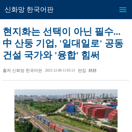
신화망 한국어판
현지화는 선택이 아닌 필수...
中 산둥 기업, '일대일로' 공동
건설 국가와 '융합' 힘써
출처:신화망 한국어판
2025-12-09 11:05:13
편집: 林静