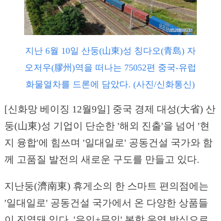
지난 6월 10일 산둥(山東)성 칭다오(青島) 자
오저우(膠州)역을 떠나는 75052편 중국-유럽
화물열차를 드론에 담았다. (사진/신화통신)
[신화망 베이징 12월9일] 중국 경제 대성(大省) 산
둥(山東)성 기업이 단순한 '해외 진출'을 넘어 '현
지 융합'에 힘쓰며 '일대일로' 공동건설 국가와 함
께 고품질 발전의 새로운 구도를 만들고 있다.
지난둥(濟南東) 휴게소의 한 스마트 편의점에는
'일대일로' 공동건설 국가에서 온 다양한 상품들
이 진열돼 있다. '유인+무인' 복합 운영 방식으로