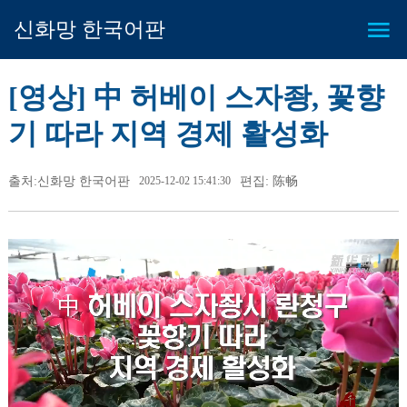
신화망 한국어판
[영상] 中 허베이 스자좡, 꽃향
기 따라 지역 경제 활성화
출처:신화망 한국어판
2025-12-02 15:41:30
편집: 陈畅