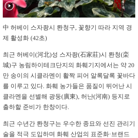
中 허베이 스자좡시 롼청구, 꽃향기 따라 지역 경
제 활성화 (42초)
최근 허베이(河北)성 스자좡(石家莊)시 롼청(栾
城)구 농림하이테크단지의 화훼기지에서는 약 20
만 송이의 시클라멘이 활짝 피어 알록달록 꽃바다
를 이루고 있다. 화훼 농가들은 품질이 뛰어난 시
클라멘을 선별해 광둥(廣東), 허난(河南) 등지로
출하할 준비가 한창이다.
최근 수년간 롼청구는 우수한 종묘와 선진 관리기
술을 적극 도입하며 화훼 산업의 표준화·브랜드