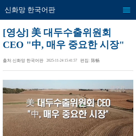
신화망 한국어판
[영상] 美 대두수출위원회
CEO "中, 매우 중요한 시장"
출처:신화망 한국어판
2025-11-24 15:41:57
편집: 陈畅