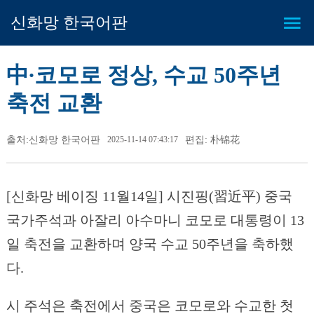
신화망 한국어판
中∙코모로 정상, 수교 50주년
축전 교환
출처:신화망 한국어판
2025-11-14 07:43:17
편집: 朴锦花
[신화망 베이징 11월14일] 시진핑(習近平) 중국
국가주석과 아잘리 아수마니 코모로 대통령이 13
일 축전을 교환하며 양국 수교 50주년을 축하했
다.
시 주석은 축전에서 중국은 코모로와 수교한 첫