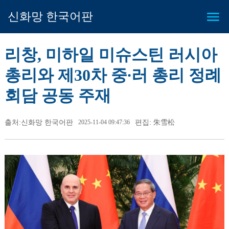
신화망 한국어판
리창, 미하일 미슈스틴 러시아
총리와 제30차 중∙러 총리 정례
회담 공동 주재
출처:신화망 한국어판
2025-11-04 09:47:36
편집: 朱雪松