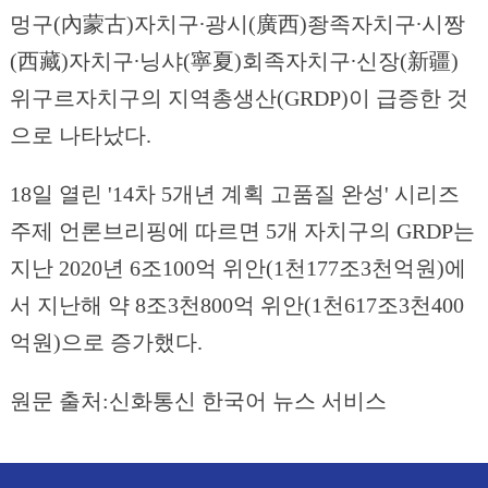
멍구(內蒙古)자치구∙광시(廣西)좡족자치구∙시짱
(西藏)자치구∙닝샤(寧夏)회족자치구∙신장(新疆)
위구르자치구의 지역총생산(GRDP)이 급증한 것
으로 나타났다.
18일 열린 '14차 5개년 계획 고품질 완성' 시리즈
주제 언론브리핑에 따르면 5개 자치구의 GRDP는
지난 2020년 6조100억 위안(1천177조3천억원)에
서 지난해 약 8조3천800억 위안(1천617조3천400
억원)으로 증가했다.
원문 출처:신화통신 한국어 뉴스 서비스