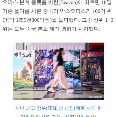
오피스 분석 플랫폼 비컨(Beacon)에 따르면 18일
기준 올여름 시즌 중국의 박스오피스가 100억 위
안(약 1조9천300억원)을 돌파했다. 그중 상위 1~3
위는 모두 중국 본토 제작 영화가 차지했다.
지난 17일 장쑤(江蘇)성 난징(南京)시의 한
영화관을 찾은 관객. (사진/신화통신)