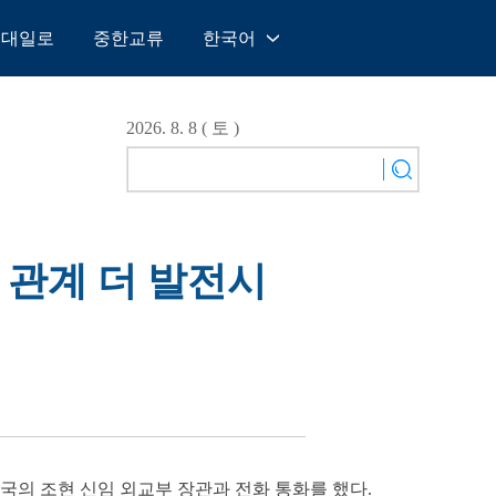
일대일로
중한교류
한국어
中文
English
2026. 8. 8 ( 토 )
Español
Français
Русский
عربى
국 관계 더 발전시
日本語
한국어
Deutsch
Português
한국의 조현 신임 외교부 장관과 전화 통화를 했다.