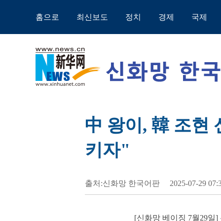
홈으로
최신보도
정치
경제
국제
中 왕이, 韓 조현
키자"
출처:신화망 한국어판
2025-07-29 07:
[신화망 베이징 7월29일