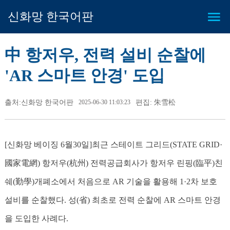
신화망 한국어판
中 항저우, 전력 설비 순찰에
'AR 스마트 안경' 도입
출처:신화망 한국어판
2025-06-30 11:03:23
편집: 朱雪松
[신화망 베이징 6월30일]최근 스테이트 그리드(STATE GRID·
國家電網) 항저우(杭州) 전력공급회사가 항저우 린핑(臨平)친
쉐(勤學)개폐소에서 처음으로 AR 기술을 활용해 1·2차 보호
설비를 순찰했다. 성(省) 최초로 전력 순찰에 AR 스마트 안경
을 도입한 사례다.