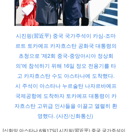
시진핑(習近平) 중국 국가주석이 카심-조마
르트 토카예프 카자흐스탄 공화국 대통령의
초청으로 '제2회 중국-중앙아시아 정상회
의'에 참석하기 위해 16일 정오 전용기를 타
고 카자흐스탄 수도 아스타나에 도착했다.
시 주석이 아스타나 누르술탄 나자르바예프
국제공항에 도착하자 토카예프 대통령이 카
자흐스탄 고위급 인사들을 이끌고 열렬히 환
영했다. (사진/신화통신)
[신화망 아스타나 6월17일] 시진핑(習近平) 중국 국가주석이