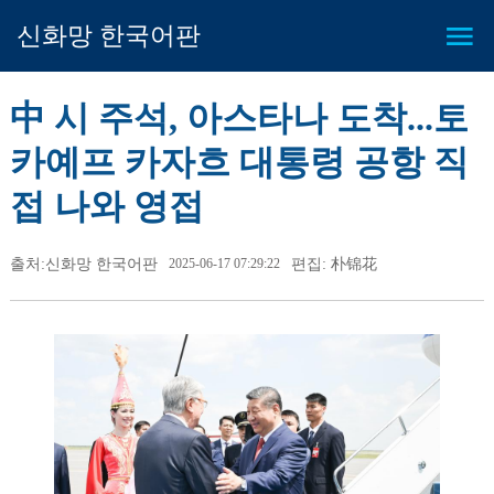
신화망 한국어판
中 시 주석, 아스타나 도착...토
카예프 카자흐 대통령 공항 직
접 나와 영접
출처:신화망 한국어판
2025-06-17 07:29:22
편집: 朴锦花