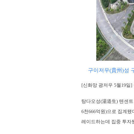
구이저우(貴州)성 
[신화망 광저우 5월19일
탕다오성(湯道生) 텐센트 
6천666억원)으로 집계됐
레이드하는데 집중 투자