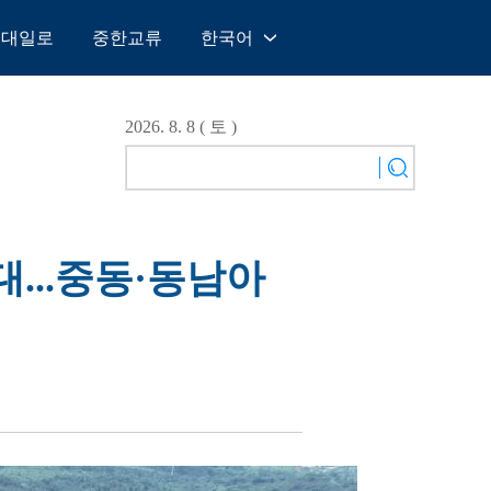
일대일로
중한교류
한국어
中文
English
2026. 8. 8 ( 토 )
Español
Français
Русский
عربى
...중동·동남아
日本語
한국어
Deutsch
Português