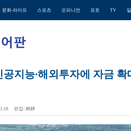
문화·라이프
스포츠
오피니언
포토
TV
인공지능∙해외투자에 자금 확대
11:18
편집: 林静