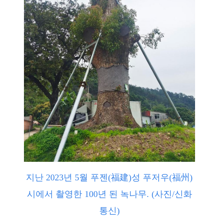
지난 2023년 5월 푸젠(福建)성 푸저우(福州)
시에서 촬영한 100년 된 녹나무. (사진/신화
통신)