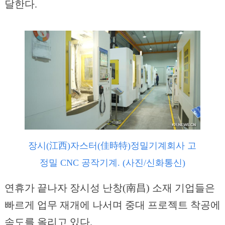
달한다.
장시(江西)자스터(佳時特)정밀기계회사 고
정밀 CNC 공작기계. (사진/신화통신)
연휴가 끝나자 장시성 난창(南昌) 소재 기업들은
빠르게 업무 재개에 나서며 중대 프로젝트 착공에
속도를 올리고 있다.