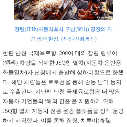
장링(江鈴)자동차회사 푸산(富山) 공장의 차
량 생산 현장. (사진/신화통신)
한편 난창 국제육로항, 200여 대의 장링 링루이
(領睿) 차량을 적재한 JSQ형 열차(자동차 운반용
화물열차)가 난창에서 출발해 상하이항으로 향했
다. 해당 차량들은 로로선을 통해 중동∙남미 등지
로 수출된다. 지난해 난창 국제육로항은 더 많은
자동차 기업들의 '해외 진출'을 지원하기 위해
JSQ형 열차 자동차 전용 운송 플랫폼을 정식 운영
하기 시작했다. 이를 통해 장링, 치루이(奇瑞