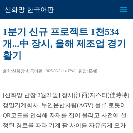
신화망 한국어판
1분기 신규 프로젝트 1천534
개...中 장시, 올해 제조업 경기
활기
출처:신화망 한국어판
2025-02-21 14:17:49
편집: 陈畅
[신화망 난창 2월21일] 장시(江西)자스터(佳時特)
정밀기계회사. 무인운반차량(AGV) 물류 로봇이
QR코드를 인식해 자재를 집어 올리고 사전에 설
정된 경로를 따라 기계 팔 사이를 자유롭게 오가