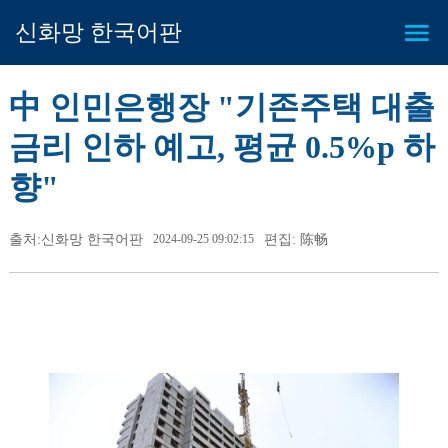
신화망 한국어판
中 인민은행장 "기존주택 대출
금리 인하 예고, 평균 0.5%p 하
향"
출처:신화망 한국어판
2024-09-25 09:02:15
편집: 陈畅