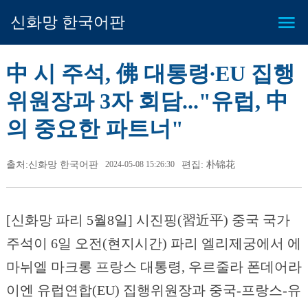
신화망 한국어판
中 시 주석, 佛 대통령∙EU 집행
위원장과 3자 회담..."유럽, 中
의 중요한 파트너"
출처:신화망 한국어판
2024-05-08 15:26:30
편집: 朴锦花
[신화망 파리 5월8일] 시진핑(習近平) 중국 국가
주석이 6일 오전(현지시간) 파리 엘리제궁에서 에
마뉘엘 마크롱 프랑스 대통령, 우르줄라 폰데어라
이엔 유럽연합(EU) 집행위원장과 중국-프랑스-유