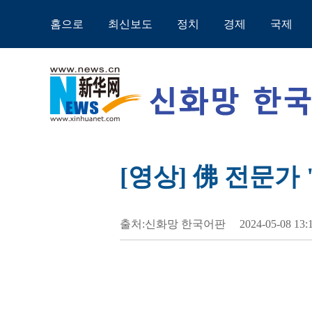
홈으로
최신보도
정치
경제
국제
[영상] 佛 전문가
출처:신화망 한국어판
2024-05-08 13: