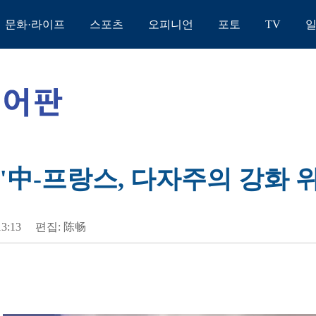
문화·라이프
스포츠
오피니언
포토
TV
 "中-프랑스, 다자주의 강화 
13:13
편집: 陈畅