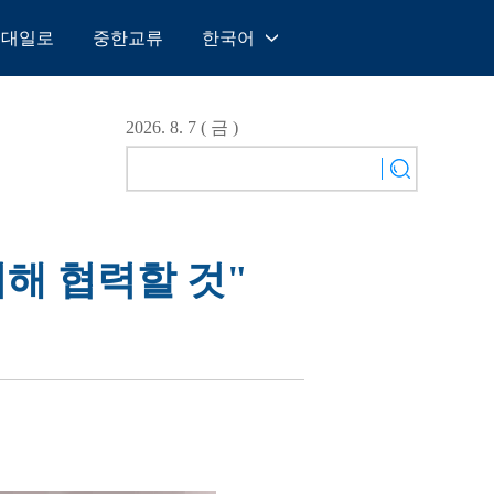
일대일로
중한교류
한국어
中文
English
2026. 8. 7 ( 금 )
Español
Français
Русский
عربى
위해 협력할 것"
日本語
한국어
Deutsch
Português