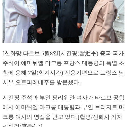
[신화망 타르브 5월8일]시진핑(習近平) 중국 국가
주석이 에마뉘엘 마크롱 프랑스 대통령의 특별 초
청에 응해 7일(현지시간) 전용기편으로 프랑스 남
서부 오트피레네주를 방문했다.
시진핑 주석과 부인 펑리위안 여사가 타르브 공항
에서 에마뉘엘 마크롱 대통령과 부인 브리지트 마
크롱 여사의 영접을 받고 있다.[촬영/신화사 기자
리쉐런(李學仁)]