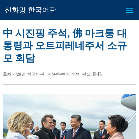
신화망 한국어판
中 시진핑 주석, 佛 마크롱 대
통령과 오트피레네주서 소규
모 회담
출처:신화망 한국어판
2024-05-08 08:39:29
편집: 陈畅