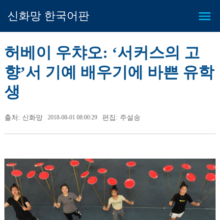
신화망 한국어판
허베이 우챠오: ‘서커스의 고
향’서 기예 배우기에 바쁜 유학
생
출처: 신화망
2018-08-01 08:00:29
편집: 주설송