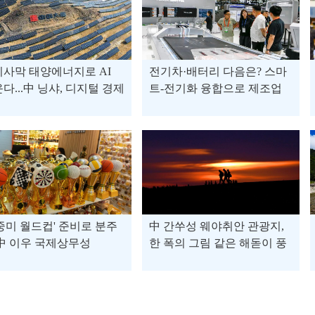
사막 태양에너지로 AI
전기차·배터리 다음은? 스마
다...中 닝샤, 디지털 경제
트-전기화 융합으로 제조업
속
판도 바꾸는 중국
중미 월드컵' 준비로 분주
中 간쑤성 웨야취안 관광지,
中 이우 국제상무성
한 폭의 그림 같은 해돋이 풍
경