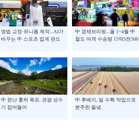
영법 교정·유니폼 제작...AI가
中 경제브리핑...올 1~4월 中
바꾸는 中 스포츠 업계 판도
철도 여객 수송량 15억5천500
만 명 돌파 外
中 윈난 훙허 폭포, 관광 성수
中 후베이, 밀 수확 작업으로
기 접어들어
분주한 들녘