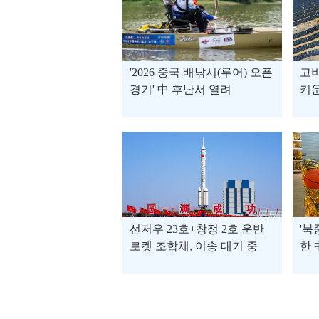
'2026 중국 배낚시(루어) 오픈
고비
경기' 中 후난서 열려
키운
가
선저우 23호+창정 2호 운반
'북
로켓 조합체, 이송 대기 중
한 