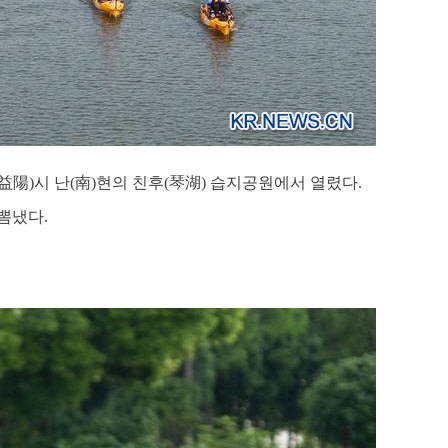
이양(益陽)시 난(南)현의 친후(琴湖) 습지공원에서 열렸다.
뽐냈다.