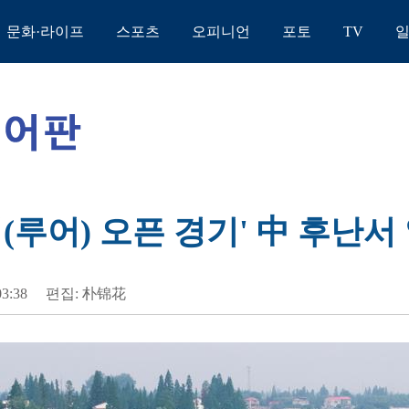
문화·라이프
스포츠
오피니언
포토
TV
시(루어) 오픈 경기' 中 후난서
03:38
편집: 朴锦花