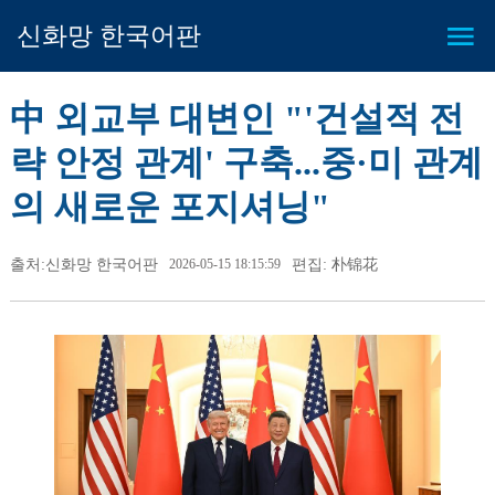
신화망 한국어판
中 외교부 대변인 "'건설적 전
략 안정 관계' 구축...중·미 관계
의 새로운 포지셔닝"
출처:신화망 한국어판
2026-05-15 18:15:59
편집: 朴锦花