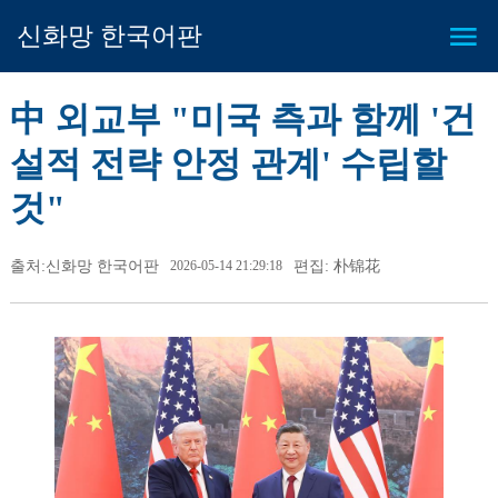
신화망 한국어판
中 외교부 "미국 측과 함께 '건
설적 전략 안정 관계' 수립할
것"
출처:신화망 한국어판
2026-05-14 21:29:18
편집: 朴锦花