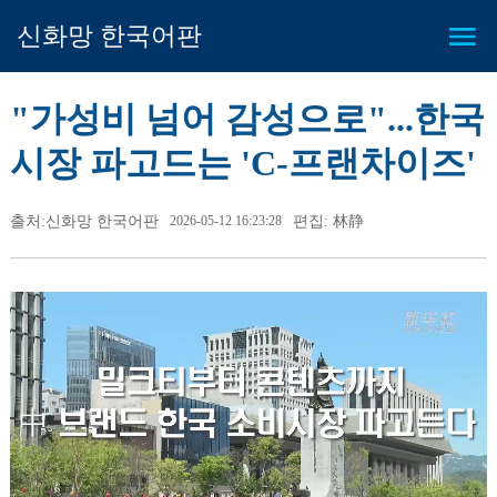
신화망 한국어판
"가성비 넘어 감성으로"...한국
시장 파고드는 'C-프랜차이즈'
출처:신화망 한국어판
2026-05-12 16:23:28
편집: 林静