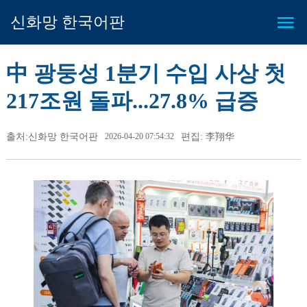
신화망 한국어판
中 광둥성 1분기 수입 사상 첫
217조원 돌파...27.8% 급증
출처:신화망 한국어판
2026-04-20 07:54:32
편집: 李翔华