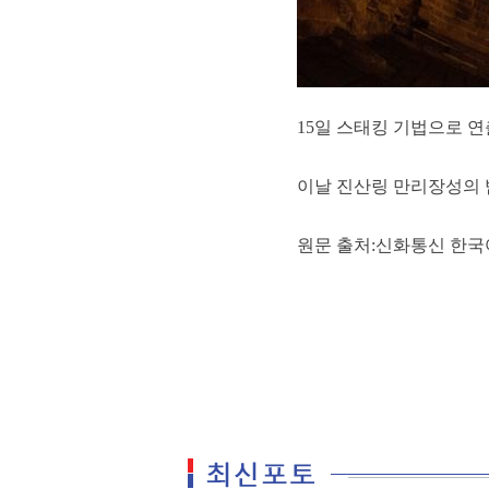
15일 스태킹 기법으로 연
이날 진산링 만리장성의 밤
원문 출처:신화통신 한국