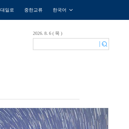
일대일로
중한교류
한국어
中文
English
2026. 8. 6 ( 목 )
Español
Français
Русский
عربى
日本語
한국어
Deutsch
Português