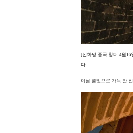
[신화망 중국 청더 4월1
다.
이날 별빛으로 가득 찬 진