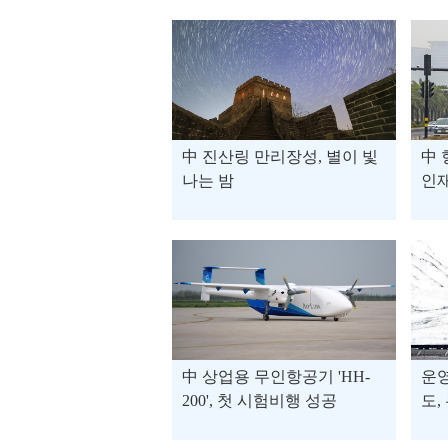
中 진산링 만리장성, 별이 빛
中 
나는 밤
인재
中 상업용 무인항공기 'HH-
운영
200', 첫 시험비행 성공
도,