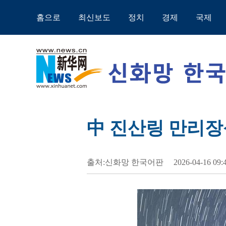
홈으로
최신보도
정치
경제
국제
中 진산링 만리장
출처:신화망 한국어판
2026-04-16 09: