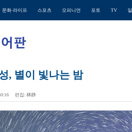
문화·라이프
스포츠
오피니언
포토
TV
성, 별이 빛나는 밤
40:16
편집: 林静