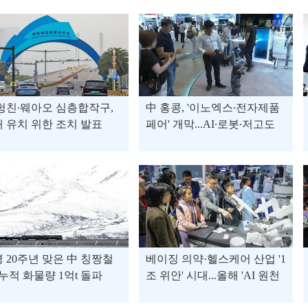
헝친∙웨아오 심층합작구,
中 홍콩, '이노엑스∙전자제품
 유치 위한 조치 발표
페어' 개막...AI∙로봇∙저고도
경제 분야 첨단기술 집결
 20주년 맞은 中 칭짱철
베이징 의약·헬스케어 산업 '1
 누적 화물량 1억t 돌파
조 위안' 시대...올해 'AI 원천
혁신'에 승부수