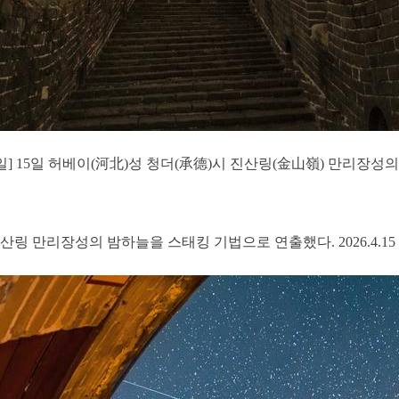
6일] 15일 허베이(河北)성 청더(承德)시 진산링(金山嶺) 만리
산링 만리장성의 밤하늘을 스태킹 기법으로 연출했다. 2026.4.15