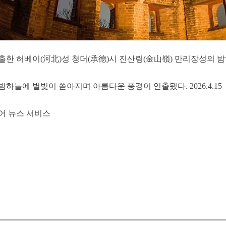
출한 허베이(河北)성 청더(承德)시 진산링(金山嶺) 만리장성의 밤
하늘에 별빛이 쏟아지며 아름다운 풍경이 연출됐다. 2026.4.15
어 뉴스 서비스