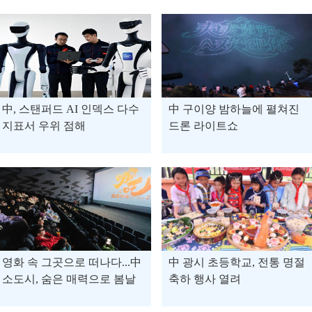
中, 스탠퍼드 AI 인덱스 다수
中 구이양 밤하늘에 펼쳐진
지표서 우위 점해
드론 라이트쇼
영화 속 그곳으로 떠나다...中
中 광시 초등학교, 전통 명절
소도시, 숨은 매력으로 봄날
축하 행사 열려
소비에 활력 더해