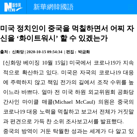
新華網韓國語
홈페이지
최신뉴스
정치
미국 정치인이 중국을 먹칠하면서 어찌 자
신을 ‘화이트워시’ 할 수 있겠는가
경제
사회
포토
출처 : 신화망 | 2020-10-15 09:54:34 | 편집 : 박금화
중한교류
핫 TV
문화
[신화망 베이징 10월 15일] 미국에서 코로나19가 지속
연예
관광
오피니언
적으로 확산하고 있다. 미국은 자국의 코로나19 대응
에 주력하지 않고 책임 전가의 길에서 조작 수위를 높
생생 중국어
이느라 바쁘다. 얼마 전 미국 하원 외교위원회 공화당
간사인 마이클 매콜(Michael McCaul) 의원은 중국의
코로나19 대응 노력을 먹칠하고 보고서 전체가 거짓말
과 편견으로 가득 찬 소위 조사보고서를 발표했다.
중국의 방역이 거둔 탁월한 성과는 세계가 다 알고 있