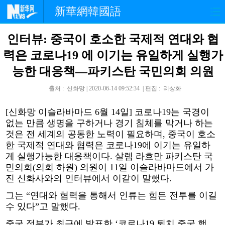
新華網韓國語
인터뷰: 중국이 호소한 국제적 연대와 협
홈페이지
최신뉴스
정치
력은 코로나19 에 이기는 유일하게 실행가
경제
사회
포토
능한 대응책—파키스탄 국민의회 의원
중한교류
핫 TV
문화
출처 : 신화망 | 2020-06-14 09:52:34 | 편집 : 리상화
[신화망 이슬라바마드 6월 14일] 코로나19는 국경이
연예
관광
오피니언
없는 만큼 생명을 구하거나 경기 침체를 막거나 하는
것은 전 세계의 공동한 노력이 필요하며, 중국이 호소
생생 중국어
한 국제적 연대와 협력은 코로나19에 이기는 유일하
게 실행가능한 대응책이다. 살렘 라흐만 파키스탄 국
민의회(의회 하원) 의원이 11일 이슬라바마드에서 가
진 신화사와의 인터뷰에서 이같이 말했다.
그는 “연대와 협력을 통해서 인류는 힘든 전투를 이길
수 있다”고 말했다.
중국 정부가 최근에 발표한 ‘코로나19 퇴치 중국 행