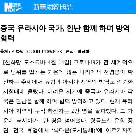
新華網韓國語
홈페이지
최신뉴스
정치
중국-유라시아 국가, 환난 함께 하며 방역
협력
경제
사회
포토
출처 : 신화망 | 2020-04-14 09:36:33 | 편집 : 박금화
중한교류
핫 TV
문화
[신화망 모스크바 4월 14일] 코로나19가 전 세계적으
연예
관광
오피니언
로 맹위를 떨치는 가운데 많은 나라에서 전염병이 확
산하는 추세에서 유럽과 아시아 지역의 방역도 엄준한
생생 중국어
시험대에 올랐다. 어려운 시기에 중국과 유라시아 각
국은 환난을 함께 하며 협력 방역하고 있다. 현재 유라
시아 지역의 누적 확진자는 2만 명을 돌파했다. 그 가
운데 러시아가 1만 명을 넘어섰다. 항공노선 운항 중
단, 전국 휴업에서 ‘록다운(도시봉쇄)’에 이르기까지